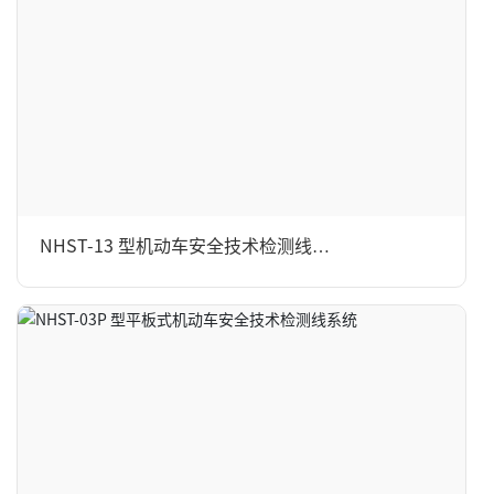
NHST-13 型机动车安全技术检测线系统