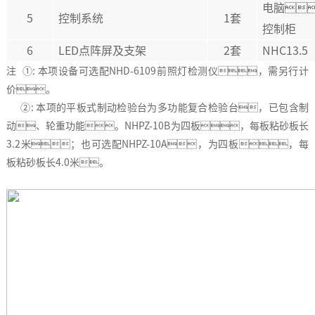
电脑
5
控制
系统
1
套
控制柜
6
LED点阵屏及支架
2套
NHC13.5
注
①: 本项设备可选配NHD-6109前照灯检测仪，需另行计
价。
②: 本项的平板式制动检验台为多功能复合检验台，已包含制
动、轮重功能。NHPZ-10B
为四板，每板粘砂板长
3.2米；也可选配NHPZ-10A，为四板，每
板粘砂板长4.0米。