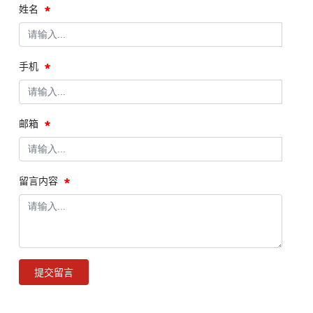
姓名
手机
邮箱
留言内容
提交留言