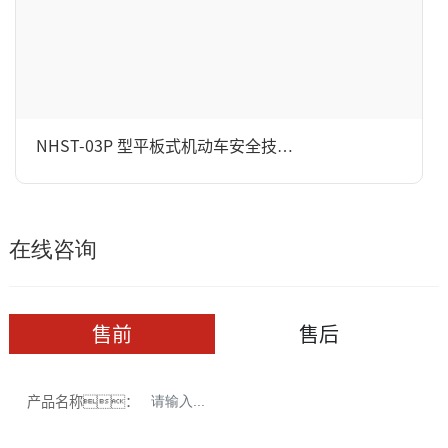
NHST-03P 型平板式机动车安全技术检测线系统
在线咨询
售前
售后
产品名称：