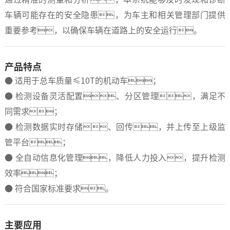
车辆可能存在的安全隐患，为车主和相关管理部门提供
重要参考，以确保车辆在道路上的安全运行。
产品特点
● 适用于总车质量≤10T的机动车；
● 检测设备灵活配置、分区管理，满足不
同需求；
● 检测数据实时存储、回传，并上传至上级监
管平台；
● 全自动信息化管理，降低人力投入，提升检测
效率；
● 符合国家标准要求。
主要应用