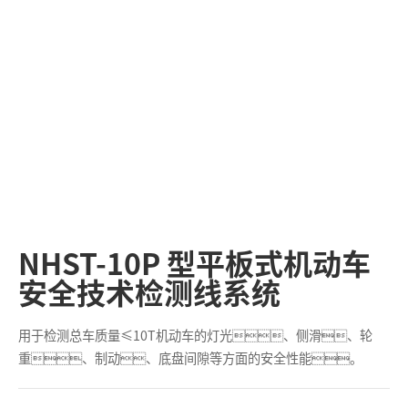
NHST-10P 型平板式机动车
安全技术检测线系统
用于检测总车质量≤10T机动车的灯光、侧滑、轮
重、制动、底盘间隙等方面的安全性能。