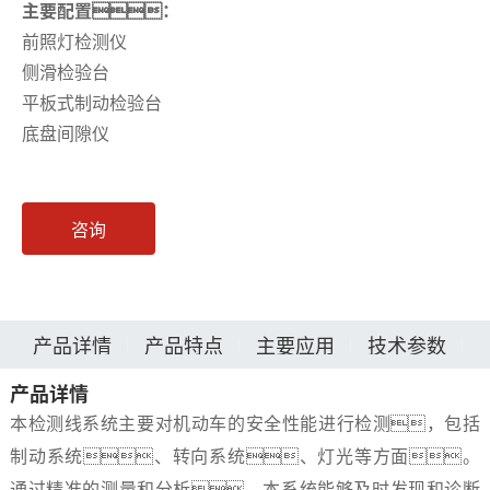
主要配置：
前照灯检测仪
侧滑检验台
平板式制动检验台
底盘间隙仪
咨询
产品详情
产品特点
主要应用
技术参数
产品详情
本检测线系统主要对机动车的安全性能进行检测，包括
制动系统、转向系统、灯光等方面。
通过精准的测量和分析，本系统能够及时发现和诊断